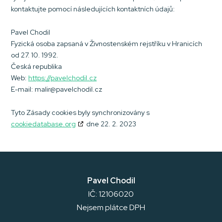
kontaktujte pomocí následujících kontaktních údajů:
Pavel Chodil
Fyzická osoba zapsaná v Živnostenském rejstříku v Hranicích
od 27. 10. 1992.
Česká republika
Web:
https://pavelchodil.cz
E-mail:
zc.lidohclevap@rilam
Tyto Zásady cookies byly synchronizovány s
cookiedatabase.org
dne 22. 2. 2023
Pavel Chodil
IČ: 12106020
Nejsem plátce DPH