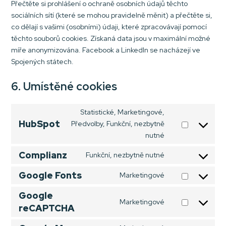
Přečtěte si prohlášení o ochraně osobních údajů těchto
sociálních sítí (které se mohou pravidelně měnit) a přečtěte si,
co dělají s vašimi (osobními) údaji, které zpracovávají pomocí
těchto souborů cookies. Získaná data jsou v maximální možné
míře anonymizována. Facebook a LinkedIn se nacházejí ve
Spojených státech.
6. Umístěné cookies
Statistické, Marketingové,
HubSpot
Předvolby, Funkční, nezbytně
Consent
nutné
to
service
Complianz
Funkční, nezbytně nutné
Consent
hubspot
to
Google Fonts
Marketingové
Consent
service
to
Google
complianz
Marketingové
service
reCAPTCHA
Consent
google-
to