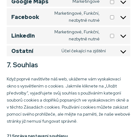
Google Maps
fonts
Marketingové
service
Consent
google-
to
Marketingové, Funkční,
Facebook
recaptcha
service
nezbytně nutné
Consent
google-
to
Marketingové, Funkční,
maps
service
LinkedIn
nezbytně nutné
Consent
facebook
to
Ostatní
Účel čekající na zjištění
service
Consent
linkedin
to
7. Souhlas
service
ostatní
Když poprvé navštívíte náš web, ukážeme vám vyskakovací
okno s vysvětlením o cookies. Jakmile kliknete na „Uložit
předvolby“, vyjadřujete svůj souhlas s používáním kategorií
souborů cookies a doplňků popsaných ve vyskakovacím okně a
v těchto Zásadách cookies. Používání cookies můžete zakázat
pomocí svého prohlížeče, ale mějte na paměti, že naše webové
stránky již nemusí fungovat správně.
7.1 Správa nastavení souhlasu